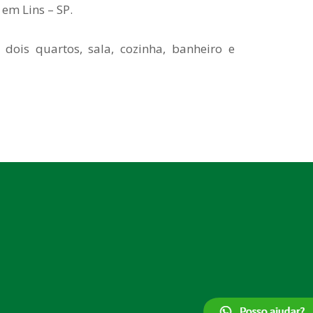
em Lins – SP.
ois quartos, sala, cozinha, banheiro e